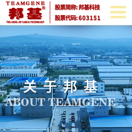
首
页
关
于
邦
邦
基
邦
基
新
基
产
闻
教
品
投
育
中
资
人
心
者
力
联
关
资
系