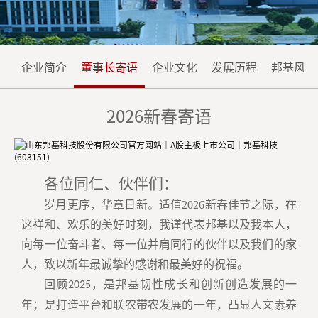
系
源
我
们
企业简介
董事长寄语
企业文化
发展历程
邦基风采
2026新春寄语
各位同仁、伙伴们：
岁月更序，华章日新。适值
2026
新春佳节之际，在
这祥和、欢乐的美好时刻，我谨代表邦基以及我本人，
向每一位奋斗者、每一位并肩同行的伙伴以及我们的家
人，致以新年最诚挚的感谢和最美好的祝福。
回顾
，是邦基韧性成长和创新创造发展的一
2025
年；是打造平台和联农带农发展的一年，凸显人文素养