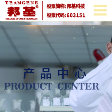
首
页
关
于
邦
邦
基
邦
基
新
基
产
闻
教
品
投
育
中
资
人
心
者
力
联
关
资
系