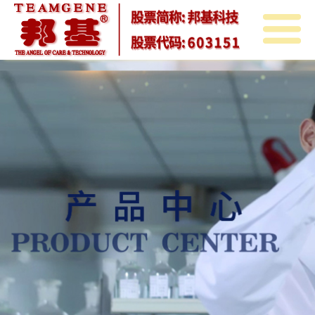
首
页
关
于
邦
邦
基
邦
基
新
基
产
闻
教
品
投
育
中
资
人
心
者
力
联
关
资
系