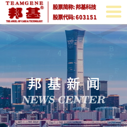
首
页
关
于
邦
邦
基
邦
基
新
基
产
闻
教
品
投
育
中
资
人
心
者
力
联
关
资
系