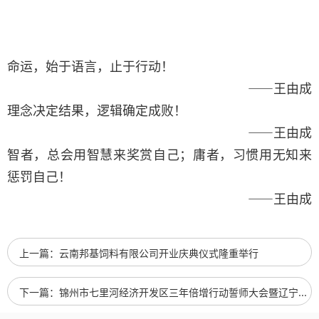
命运，始于语言，止于行动！
——王由成
理念决定结果，逻辑确定成败！
——王由成
智者，总会用智慧来奖赏自己；庸者，习惯用无知来
惩罚自己！
——王由成
上一篇：云南邦基饲料有限公司开业庆典仪式隆重举行
下一篇：锦州市七里河经济开发区三年倍增行动誓师大会暨辽宁邦基饲料有限公司开业庆典仪式隆重举行