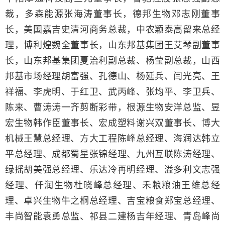
裁，多森能源张海涛董事长，德邦生物邓志刚董事
长，美国嘉吉史清河商务总裁，中农颖泰高留来总经
理，博利煌魏全董事长，山东邦基集团王艾琴副董事
长，山东邦基集团夏治利副总裁、杨莹副总裁，山西
邦基市场经理胡富强、孔德山、杨延兵、闫光亮、王
祥福、李虎明、于红卫、武丙峰、张均平、李卫兵、
陈来、曹涛涛一齐剪断彩带，根源生物安洋总监、昱
宏生物韩作臣董事长、宏成塑料谢兴双董事长、博大
机械王慧总经理、方大工程陈峰总经理、海润达韩立
平总经理、成都蜀星张锦经理、九州互联陈涛经理、
绿摇胡美强总经理、乐达冷再明经理、溢多利文志强
经理、仟润生物杜晓峰总经理、禾粮粮油王维总经
理、卓兴生物牛之桐总经理、吉宝粮食郑宝总经理、
丰尚智能袁勇总监、祁县二建杨吉年经理、青岛峰尚