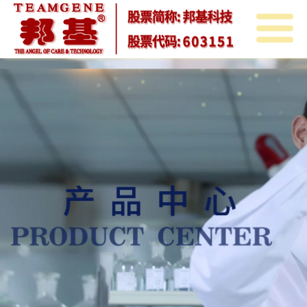
首
页
关
于
邦
邦
基
邦
基
新
基
产
闻
教
品
投
育
中
资
人
心
者
力
联
关
资
系